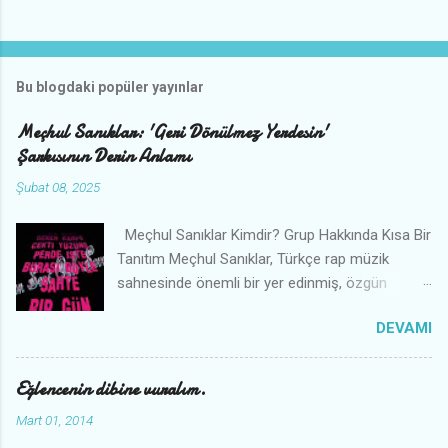
Bu blogdaki popüler yayınlar
Meçhul Sanıklar: 'Geri Dönülmez Yerdesin'
Şarkısının Derin Anlamı
Şubat 08, 2025
Meçhul Sanıklar Kimdir? Grup Hakkında Kısa Bir
Tanıtım Meçhul Sanıklar, Türkçe rap müzik
sahnesinde önemli bir yer edinmiş, özgün
tarzları ve derin şarkı sözleriyle dikkat çeken bir
DEVAMI
müzik grubudur. Grup, adını gizemli ve
sorgulayıcı bir duruşu simgeleyen “meçhul” ve
“sanık” sözcüklerinden almıştır. Şarkılarında
Eğlencenin dibine vuralım.
toplumsal meseleleri, bireyin iç dünyasını ve
Mart 01, 2014
hayatın karanlık gerçekliklerini cesur bir şekilde